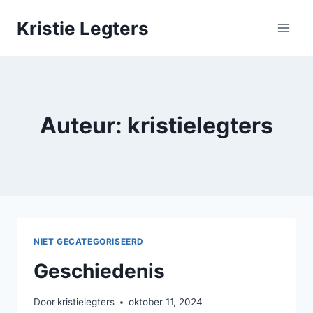
Doorgaan
Kristie Legters
naar
inhoud
Auteur: kristielegters
NIET GECATEGORISEERD
Geschiedenis
Door
kristielegters
oktober 11, 2024